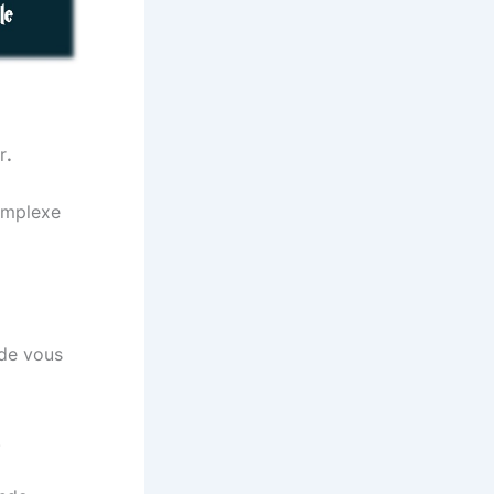
r
.
mplexe
 de vous
.